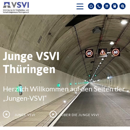
Junge VSVI
Thüringen
Herzlich Willkommen auf den Seiten der
„Jungen-VSVI“
Junge VSVI
Über die junge VSVI