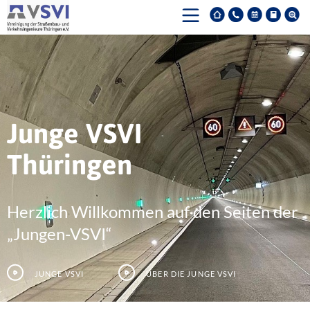
Junge VSVI
Thüringen
Herzlich Willkommen auf den Seiten der
„Jungen-VSVI“
Junge VSVI
Über die junge VSVI