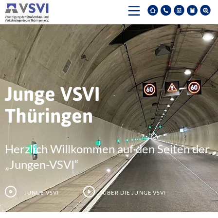
Junge VSVI
Thüringen
Herzlich Willkommen auf den Seiten der
„Jungen-VSVI“
Junge VSVI
Über die junge VSVI