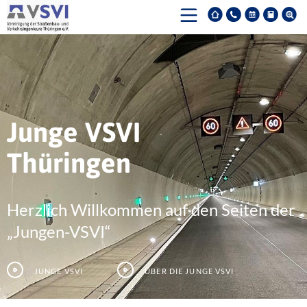
Junge VSVI
Thüringen
Herzlich Willkommen auf den Seiten der
„Jungen-VSVI“
Junge VSVI
Über die junge VSVI