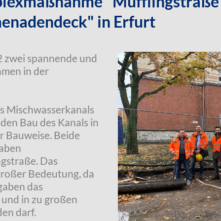
plexmaßnahme "Müfflingstraße"
enadendeck" in Erfurt
2 zwei spannende und
men in der
des Mischwasserkanals
 den Bau des Kanals in
er Bauweise. Beide
aben
gstraße. Das
 großer Bedeutung, da
gaben das
 und in zu großen
den darf.