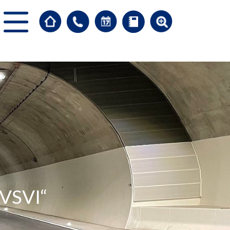
-VSVI“