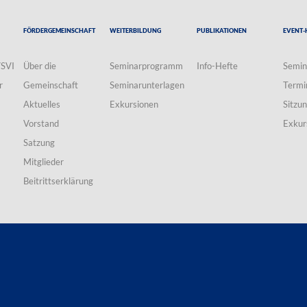
Fördergemeinschaft
Weiterbildung
Publikationen
Event-
VSVI
Über die
Seminarprogramm
Info-Hefte
Semin
r
Gemeinschaft
Seminarunterlagen
Termi
Aktuelles
Exkursionen
Sitzu
Vorstand
Exkur
Satzung
Mitglieder
Beitrittserklärung