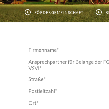
Fördergemeinschaft
B
Firmenname
*
Ansprechpartner für Belange der F
VSVI
*
Straße
*
Postleitzahl
*
Ort
*