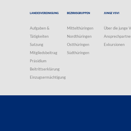
Landesvereinigung
Bezirksgruppen
Junge VSVI
Aufgaben &
Mittelthüringen
Über die junge 
Tätigkeiten
Nordthüringen
Ansprechpartne
Satzung
Ostthüringen
Exkursionen
Mitgliedsbeitrag
Südthüringen
Präsidium
Beitrittserklärung
Einzugsermächtigung