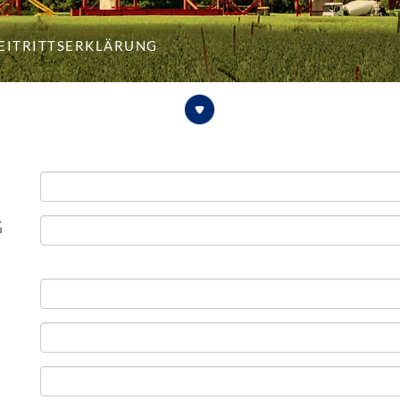
eitrittserklärung
G