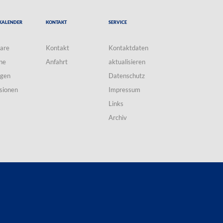
Kalender
Kontakt
Service
are
Kontakt
Kontaktdaten
ne
Anfahrt
aktualisieren
ngen
Datenschutz
sionen
Impressum
Links
Archiv