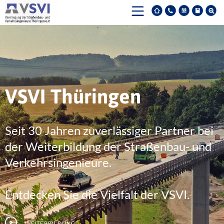
VSVI Thüringen
Seit 30 Jahren zuverlässiger Partner bei
der Weiterbildung der Straßenbau- und
Verkehrsingenieure.
Entdecken Sie die Vielfalt der VSVI.
Weiterbildung