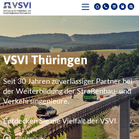
VSVI Thüringen
Seit 30 Jahren zuverlässiger Partner bei
der Weiterbildung der Straßenbau- und
Verkehrsingenieure.
Entdecken Sie die Vielfalt der VSVI.
Weiterbildung