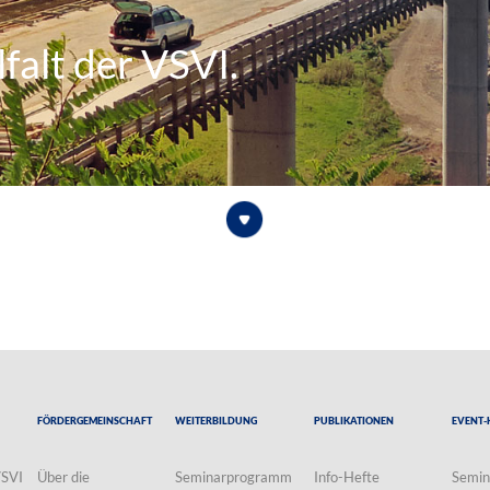
falt der VSVI.
Fördergemeinschaft
Weiterbildung
Publikationen
Event-
VSVI
Über die
Seminarprogramm
Info-Hefte
Semin