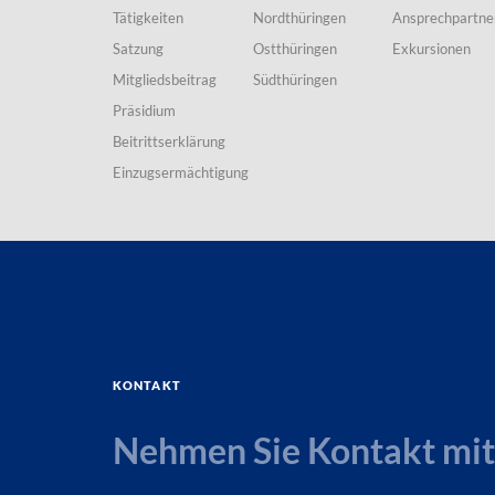
Tätigkeiten
Nordthüringen
Ansprechpartne
Satzung
Ostthüringen
Exkursionen
Mitgliedsbeitrag
Südthüringen
Präsidium
Beitrittserklärung
Einzugsermächtigung
Kontakt
Nehmen Sie Kontakt mit