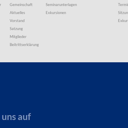
r
Gemeinschaft
Seminarunterlagen
Termi
Aktuelles
Exkursionen
Sitzu
Vorstand
Exkur
Satzung
Mitglieder
Beitrittserklärung
 uns auf