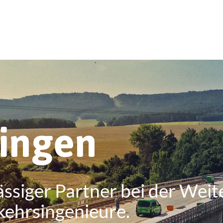
ringen
ässiger Partner bei der Weit
kehrsingenieure.