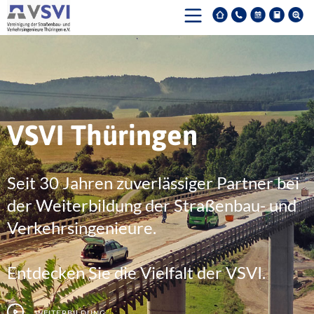
VSVI Thüringen
Seit 30 Jahren zuverlässiger Partner bei
der Weiterbildung der Straßenbau- und
Verkehrsingenieure.
Entdecken Sie die Vielfalt der VSVI.
Weiterbildung