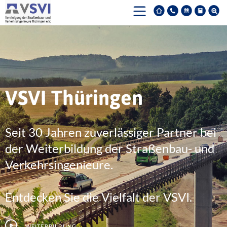
VSVI Thüringen
Seit 30 Jahren zuverlässiger Partner bei
der Weiterbildung der Straßenbau- und
Verkehrsingenieure.
Entdecken Sie die Vielfalt der VSVI.
Weiterbildung