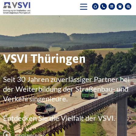
VSVI Thüringen
Seit 30 Jahren zuverlässiger Partner bei
der Weiterbildung der Straßenbau- und
Verkehrsingenieure.
Entdecken Sie die Vielfalt der VSVI.
Weiterbildung