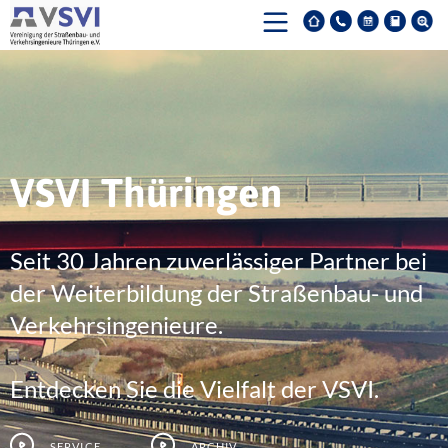
VSVI Thüringen
Seit 30 Jahren zuverlässiger Partner bei
der Weiterbildung der Straßenbau- und
Verkehrsingenieure.
Entdecken Sie die Vielfalt der VSVI.
Service
Archiv