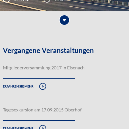
Vergangene Veranstaltungen
Mitgliederversammlung 2017 in Eisenach
erfahren sie mehr
Tagesexkursion am 17.09.2015 Oberhof
erfahren sie mehr