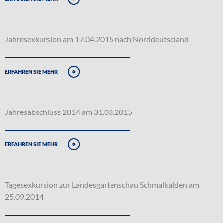
Jahresexkursion am 17.04.2015 nach Norddeutscland
erfahren sie mehr
Jahresabschluss 2014 am 31.03.2015
erfahren sie mehr
Tagesexkursion zur Landesgartenschau Schmalkalden am
25.09.2014