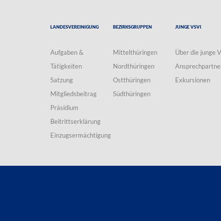
Landesvereinigung
Bezirksgruppen
Junge VSVI
Aufgaben &
Mittelthüringen
Über die junge 
Tätigkeiten
Nordthüringen
Ansprechpartne
Satzung
Ostthüringen
Exkursionen
Mitgliedsbeitrag
Südthüringen
Präsidium
Beitrittserklärung
Einzugsermächtigung