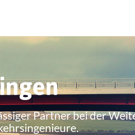
ringen
ässiger Partner bei der Weit
kehrsingenieure.