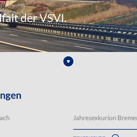
falt der VSVI.
ungen
nach
Jahresexkurion Breme