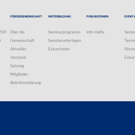
Fördergemeinschaft
Weiterbildung
Publikationen
Event-
VSVI
Über die
Seminarprogramm
Info-Hefte
Semin
r
Gemeinschaft
Seminarunterlagen
Termi
Aktuelles
Exkursionen
Sitzu
Vorstand
Exkur
Satzung
Mitglieder
Beitrittserklärung