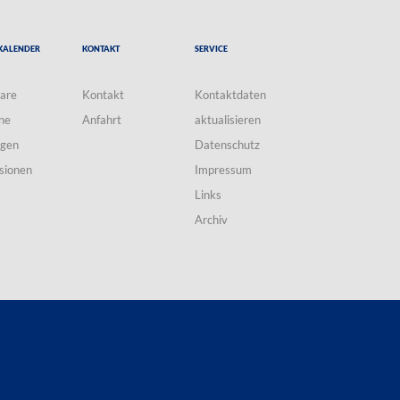
Kalender
Kontakt
Service
are
Kontakt
Kontaktdaten
ne
Anfahrt
aktualisieren
ngen
Datenschutz
sionen
Impressum
Links
Archiv