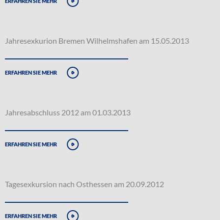
Jahresexkurion Bremen Wilhelmshafen am 15.05.2013
erfahren sie mehr
Jahresabschluss 2012 am 01.03.2013
erfahren sie mehr
Tagesexkursion nach Osthessen am 20.09.2012
erfahren sie mehr