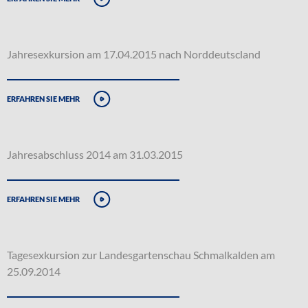
Jahresexkursion am 17.04.2015 nach Norddeutscland
erfahren sie mehr
Jahresabschluss 2014 am 31.03.2015
erfahren sie mehr
Tagesexkursion zur Landesgartenschau Schmalkalden am
25.09.2014