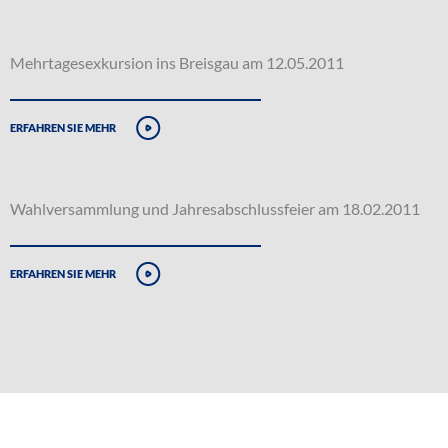
Mehrtagesexkursion ins Breisgau am 12.05.2011
erfahren sie mehr
Wahlversammlung und Jahresabschlussfeier am 18.02.2011
erfahren sie mehr