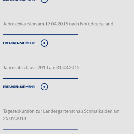
Jahresexkursion am 17.04.2015 nach Norddeutscland
erfahren sie mehr
Jahresabschluss 2014 am 31.03.2015
erfahren sie mehr
Tagesexkursion zur Landesgartenschau Schmalkalden am
25.09.2014