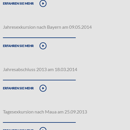
erfahren sie mehr
Jahresexkursion nach Bayern am 09.05.2014
erfahren sie mehr
Jahresabschluss 2013 am 18.03.2014
erfahren sie mehr
Tagesexkursion nach Maua am 25.09.2013
erfahren sie mehr