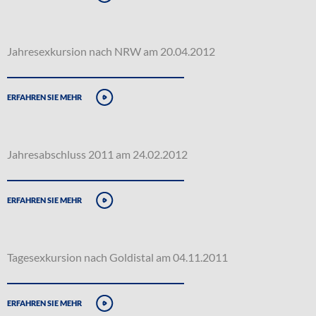
Jahresexkursion nach NRW am 20.04.2012
erfahren sie mehr
Jahresabschluss 2011 am 24.02.2012
erfahren sie mehr
Tagesexkursion nach Goldistal am 04.11.2011
erfahren sie mehr