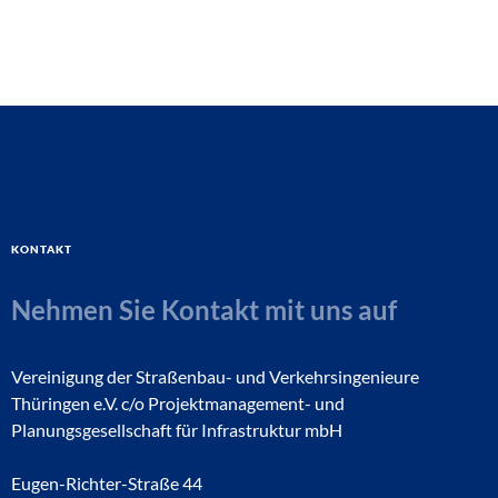
Kontakt
Nehmen Sie Kontakt mit uns auf
Vereinigung der Straßenbau- und Verkehrsingenieure
Thüringen e.V. c/o Projektmanagement- und
Planungsgesellschaft für Infrastruktur mbH
Eugen-Richter-Straße 44