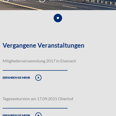
Vergangene Veranstaltungen
Mitgliederversammlung 2017 in Eisenach
erfahren sie mehr
Tagesexkursion am 17.09.2015 Oberhof
erfahren sie mehr