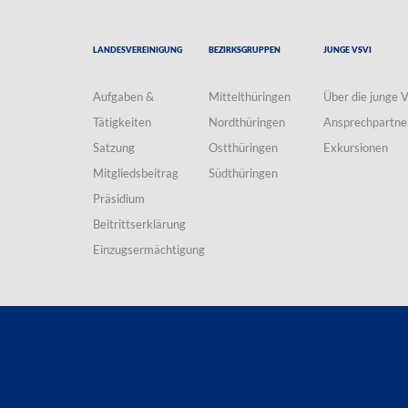
Landesvereinigung
Bezirksgruppen
Junge VSVI
Aufgaben &
Mittelthüringen
Über die junge 
Tätigkeiten
Nordthüringen
Ansprechpartne
Satzung
Ostthüringen
Exkursionen
Mitgliedsbeitrag
Südthüringen
Präsidium
Beitrittserklärung
Einzugsermächtigung