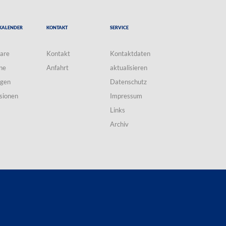
Kalender
Kontakt
Service
are
Kontakt
Kontaktdaten
ne
Anfahrt
aktualisieren
ngen
Datenschutz
sionen
Impressum
Links
Archiv