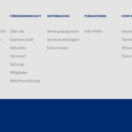
Fördergemeinschaft
Weiterbildung
Publikationen
Event-
VSVI
Über die
Seminarprogramm
Info-Hefte
Semin
r
Gemeinschaft
Seminarunterlagen
Termi
Aktuelles
Exkursionen
Sitzu
Vorstand
Exkur
Satzung
Mitglieder
Beitrittserklärung