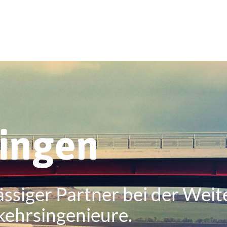
ringen
ässiger Partner bei der Weit
kehrsingenieure.