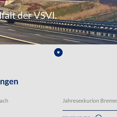
falt der VSVI.
ungen
nach
Jahresexkurion Breme