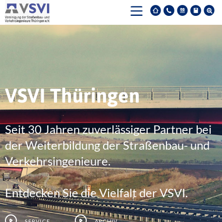
VSVI Thüringen
Seit 30 Jahren zuverlässiger Partner bei
der Weiterbildung der Straßenbau- und
Verkehrsingenieure.
Entdecken Sie die Vielfalt der VSVI.
Service
Archiv