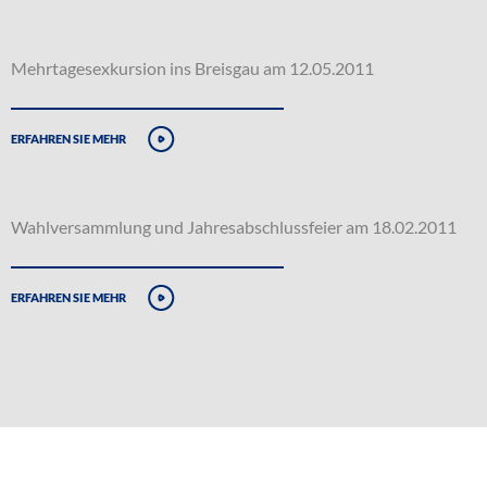
Mehrtagesexkursion ins Breisgau am 12.05.2011
erfahren sie mehr
Wahlversammlung und Jahresabschlussfeier am 18.02.2011
erfahren sie mehr