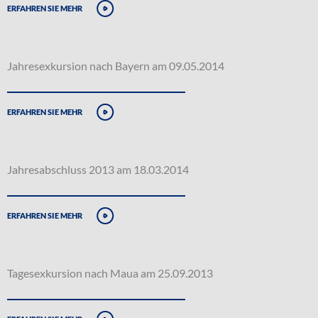
erfahren sie mehr
Jahresexkursion nach Bayern am 09.05.2014
erfahren sie mehr
Jahresabschluss 2013 am 18.03.2014
erfahren sie mehr
Tagesexkursion nach Maua am 25.09.2013
erfahren sie mehr