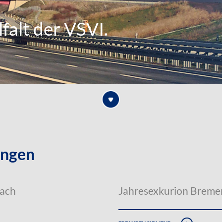
falt der VSVI.
ungen
nach
Jahresexkurion Breme