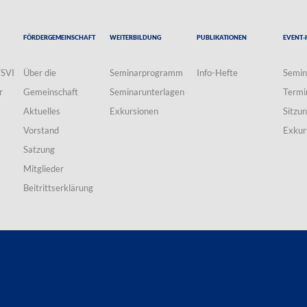
Fördergemeinschaft
Weiterbildung
Publikationen
Event-
VSVI
Über die
Seminarprogramm
Info-Hefte
Semin
r
Gemeinschaft
Seminarunterlagen
Termi
Aktuelles
Exkursionen
Sitzu
Vorstand
Exkur
Satzung
Mitglieder
Beitrittserklärung