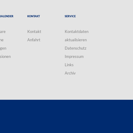
Kalender
Kontakt
Service
are
Kontakt
Kontaktdaten
ne
Anfahrt
aktualisieren
ngen
Datenschutz
sionen
Impressum
Links
Archiv