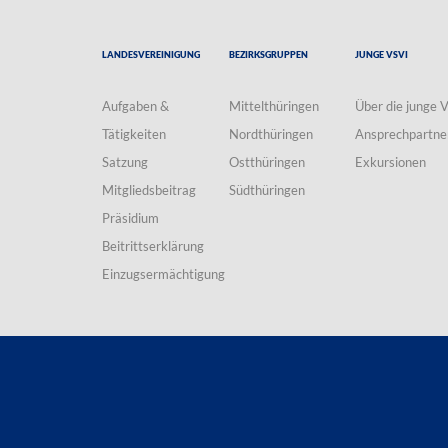
Landesvereinigung
Bezirksgruppen
Junge VSVI
Aufgaben &
Mittelthüringen
Über die junge 
Tätigkeiten
Nordthüringen
Ansprechpartne
Satzung
Ostthüringen
Exkursionen
Mitgliedsbeitrag
Südthüringen
Präsidium
Beitrittserklärung
Einzugsermächtigung