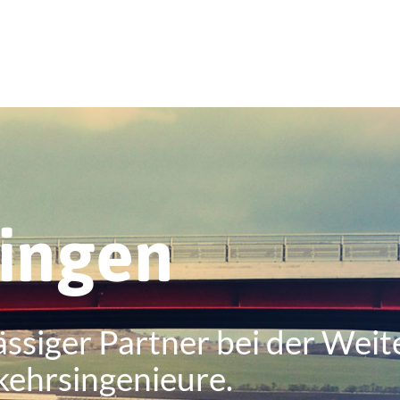
ringen
ässiger Partner bei der Weit
kehrsingenieure.