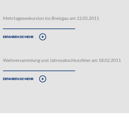
Mehrtagesexkursion ins Breisgau am 12.05.2011
erfahren sie mehr
Wahlversammlung und Jahresabschlussfeier am 18.02.2011
erfahren sie mehr