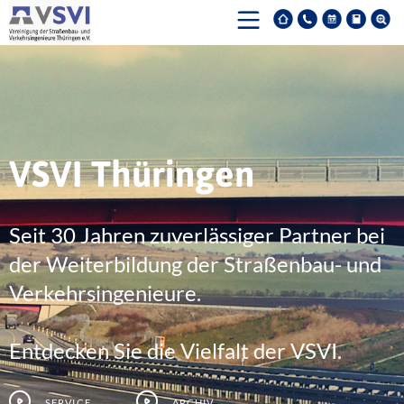
VSVI Thüringen
Seit 30 Jahren zuverlässiger Partner bei
der Weiterbildung der Straßenbau- und
Verkehrsingenieure.
Entdecken Sie die Vielfalt der VSVI.
Service
Archiv