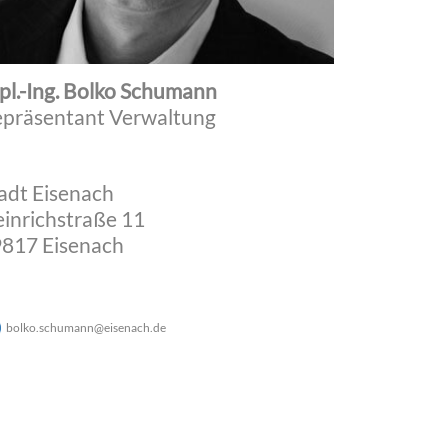
pl.-Ing. Bolko Schumann
präsentant Verwaltung
adt Eisenach
inrichstraße 11
817 Eisenach
bolko.schumann
@
eisenach
.
de