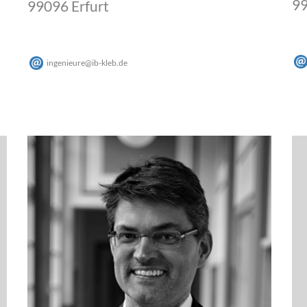
99
99096 Erfurt
ingenieure
@
ib-kleb
.
de