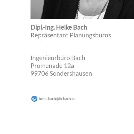
Dipl.-Ing. Heike Bach
Repräsentant Planungsbüros
Ingenieurbüro Bach
Promenade 12a
99706 Sondershausen
heike.bach
@
ib-bach
.
eu