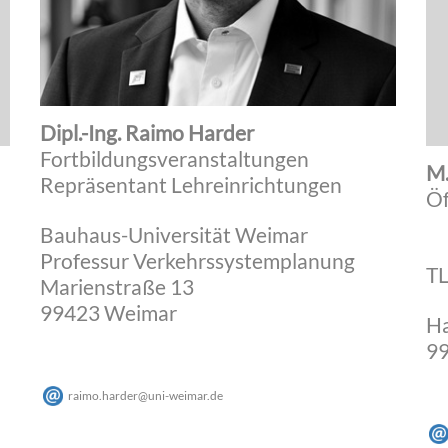
Dipl.-Ing. Raimo Harder
Fortbildungsveranstaltungen
M.
Repräsentant Lehreinrichtungen
Öf
Bauhaus-Universität Weimar
Professur Verkehrssystemplanung
T
Marienstraße 13
99423 Weimar
Ha
99
raimo.harder
@
uni-weimar
.
de