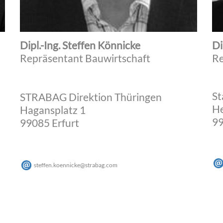
Dipl.-Ing. Steffen Könnicke
Di
Repräsentant Bauwirtschaft
Re
St
STRABAG Direktion Thüringen
He
Hagansplatz 1
99
99085 Erfurt
steffen.koennicke
@
strabag
.
com