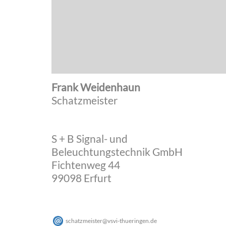
Frank Weidenhaun
Schatzmeister
S + B Signal- und
Beleuchtungstechnik GmbH
Fichtenweg 44
99098 Erfurt
schatzmeister
@
vsvi-thueringen
.
de