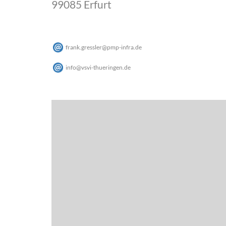
99085 Erfurt
frank.gressler
@
pmp-infra
.
de
info
@
vsvi-thueringen
.
de