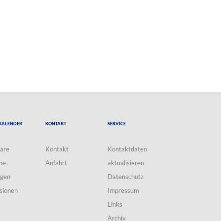
Kalender
Kontakt
Service
are
Kontakt
Kontaktdaten
ne
Anfahrt
aktualisieren
ngen
Datenschutz
sionen
Impressum
Links
Archiv