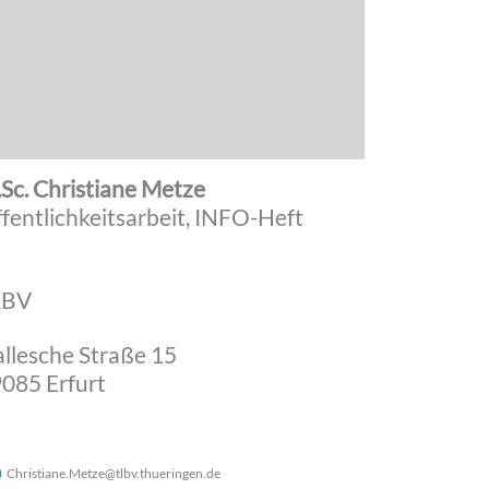
Sc. Christiane Metze
fentlichkeitsarbeit, INFO-Heft
LBV
llesche Straße 15
085 Erfurt
Christiane.Metze
@
tlbv.thueringen
.
de