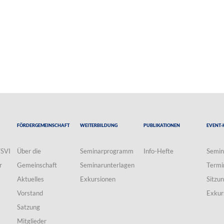
Fördergemeinschaft
Weiterbildung
Publikationen
Event-
VSVI
Über die
Seminarprogramm
Info-Hefte
Semin
r
Gemeinschaft
Seminarunterlagen
Termi
Aktuelles
Exkursionen
Sitzu
Vorstand
Exkur
Satzung
Mitglieder