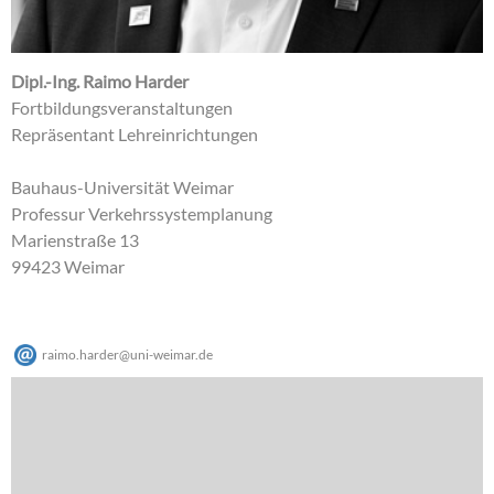
Dipl.-Ing. Raimo Harder
Fortbildungsveranstaltungen
Repräsentant Lehreinrichtungen
Bauhaus-Universität Weimar
Professur Verkehrssystemplanung
Marienstraße 13
99423 Weimar
raimo.harder
@
uni-weimar
.
de