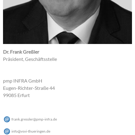
Dr. Frank Greßler
Präsident, Geschäftsstelle
pmp INFRA GmbH
Eugen-Richter-Straße 44
99085 Erfurt
frank.gressler
@
pmp-infra
.
de
info
@
vsvi-thueringen
.
de