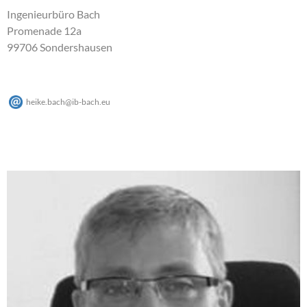
Ingenieurbüro Bach
Promenade 12a
99706 Sondershausen
heike.bach
@
ib-bach
.
eu