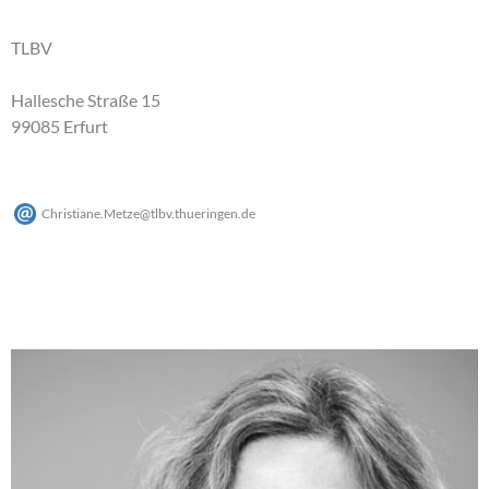
TLBV
Hallesche Straße 15
99085 Erfurt
Christiane.Metze
@
tlbv.thueringen
.
de