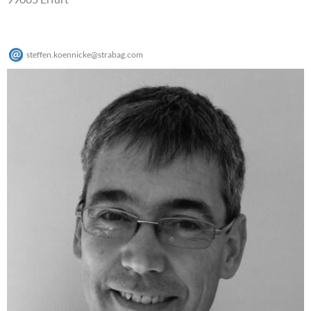
steffen.koennicke
@
strabag
.
com