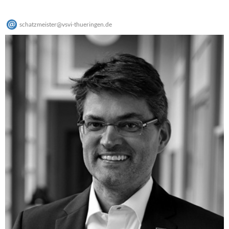
schatzmeister
@
vsvi-thueringen
.
de