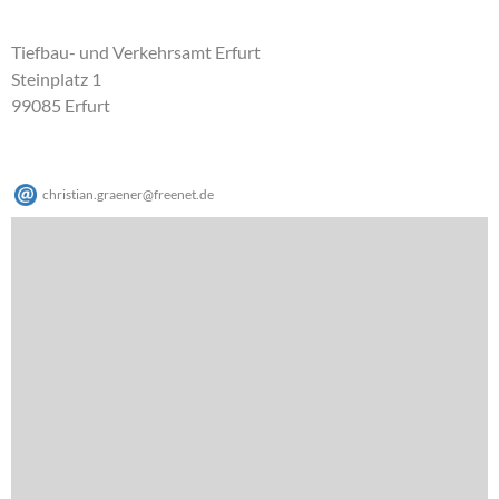
Tiefbau- und Verkehrsamt Erfurt
Steinplatz 1
99085 Erfurt
christian.graener
@
freenet
.
de