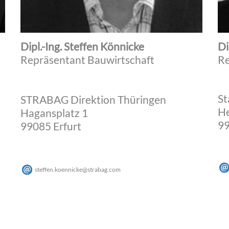
Dipl.-Ing. Steffen Könnicke
Di
Repräsentant Bauwirtschaft
Re
St
STRABAG Direktion Thüringen
He
Hagansplatz 1
99
99085 Erfurt
steffen.koennicke
@
strabag
.
com