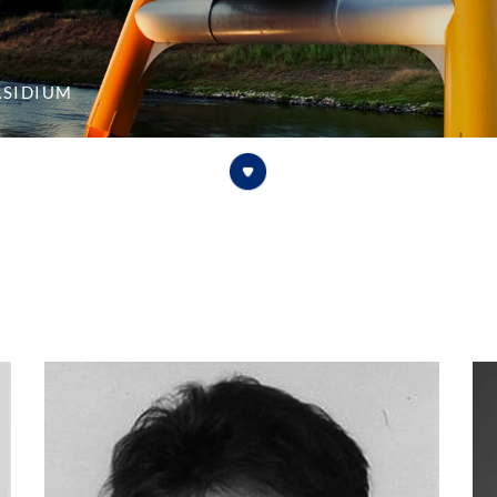
äsidium