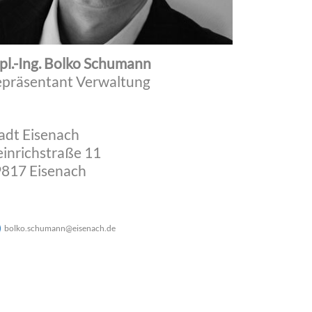
pl.-Ing. Bolko Schumann
präsentant Verwaltung
adt Eisenach
inrichstraße 11
817 Eisenach
bolko.schumann
@
eisenach
.
de