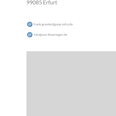
99085 Erfurt
frank.gressler
@
pmp-infra
.
de
info
@
vsvi-thueringen
.
de