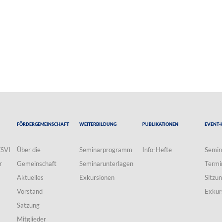
Fördergemeinschaft
Weiterbildung
Publikationen
Event-
VSVI
Über die
Seminarprogramm
Info-Hefte
Semin
r
Gemeinschaft
Seminarunterlagen
Termi
Aktuelles
Exkursionen
Sitzu
Vorstand
Exkur
Satzung
Mitglieder