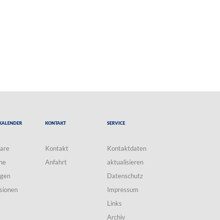
Kalender
Kontakt
Service
are
Kontakt
Kontaktdaten
ne
Anfahrt
aktualisieren
ngen
Datenschutz
sionen
Impressum
Links
Archiv