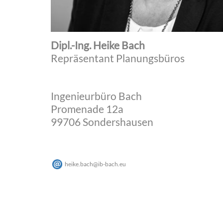
Dipl.-Ing. Heike Bach
Repräsentant Planungsbüros
Ingenieurbüro Bach
Promenade 12a
99706 Sondershausen
heike.bach
@
ib-bach
.
eu