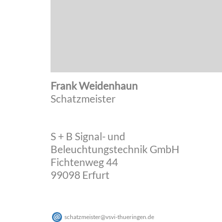
Frank Weidenhaun
Schatzmeister
S + B Signal- und
Beleuchtungstechnik GmbH
Fichtenweg 44
99098 Erfurt
schatzmeister
@
vsvi-thueringen
.
de