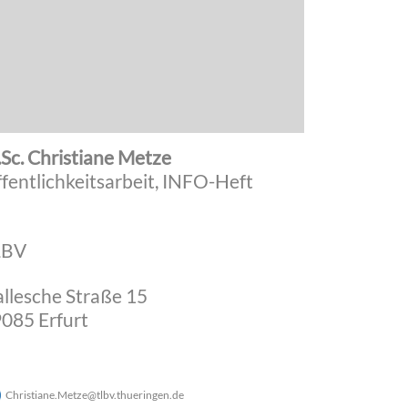
Sc. Christiane Metze
fentlichkeitsarbeit, INFO-Heft
LBV
llesche Straße 15
085 Erfurt
Christiane.Metze
@
tlbv.thueringen
.
de