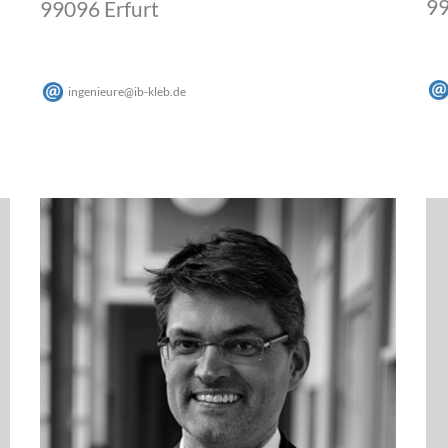
99
99096 Erfurt
ingenieure
@
ib-kleb
.
de