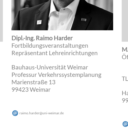
Dipl.-Ing. Raimo Harder
Fortbildungsveranstaltungen
M.
Repräsentant Lehreinrichtungen
Öf
Bauhaus-Universität Weimar
Professur Verkehrssystemplanung
T
Marienstraße 13
99423 Weimar
Ha
99
raimo.harder
@
uni-weimar
.
de