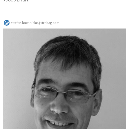
steffen.koennicke
@
strabag
.
com