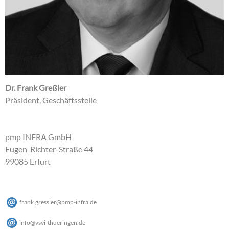
Dr. Frank Greßler
Präsident, Geschäftsstelle
pmp INFRA GmbH
Eugen-Richter-Straße 44
99085 Erfurt
frank.gressler
@
pmp-infra
.
de
info
@
vsvi-thueringen
.
de