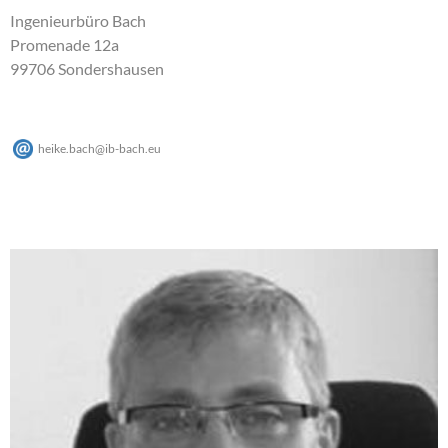
Ingenieurbüro Bach
Promenade 12a
99706 Sondershausen
heike.bach
@
ib-bach
.
eu