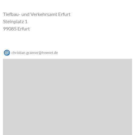
Tiefbau- und Verkehrsamt Erfurt
Steinplatz 1
99085 Erfurt
christian.graener
@
freenet
.
de