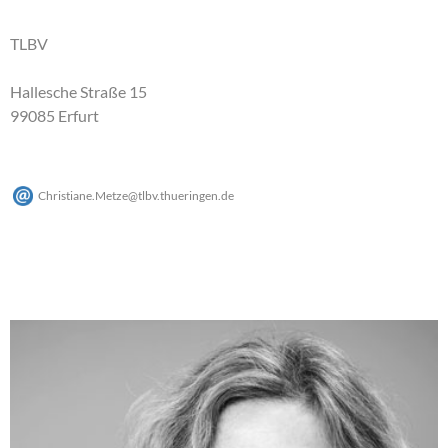
TLBV
Hallesche Straße 15
99085 Erfurt
Christiane.Metze
@
tlbv.thueringen
.
de