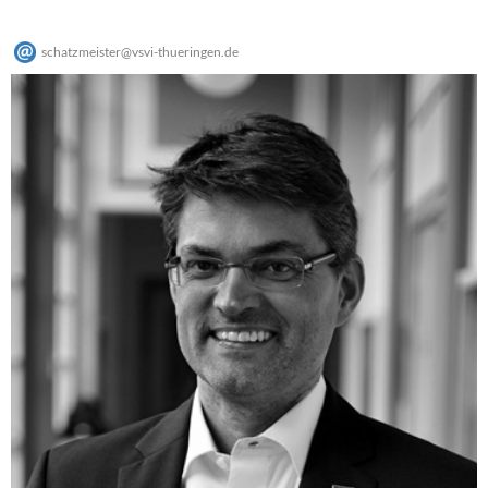
schatzmeister
@
vsvi-thueringen
.
de