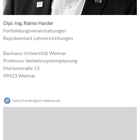
Dipl.-Ing. Raimo Harder
Fortbildungsveranstaltungen
Repräsentant Lehreinrichtungen
Bauhaus-Universität Weimar
Professur Verkehrssystemplanung
Marienstraße 13
99423 Weimar
raimo.harder
@
uni-weimar
.
de