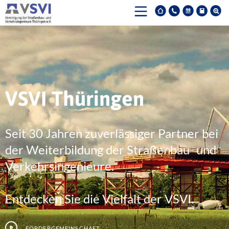
VSVI Thüringen
Seit 30 Jahren zuverlässiger Partner bei
der Weiterbildung der Straßenbau- und
Verkehrsingenieure.
Entdecken Sie die Vielfalt der VSVI.
Fördergemeinschaft