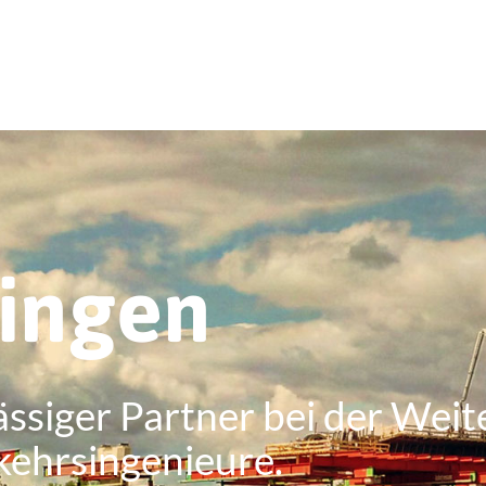
ringen
ässiger Partner bei der Weit
kehrsingenieure.