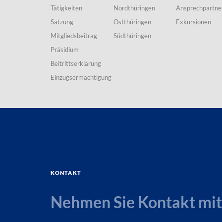
Tätigkeiten
Nordthüringen
Ansprechpartne
Satzung
Ostthüringen
Exkursionen
Mitgliedsbeitrag
Südthüringen
Präsidium
Beitrittserklärung
Einzugsermächtigung
Kontakt
Nehmen Sie Kontakt mit