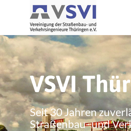
VSVI Thü
Seit 30 Jahren zuverl
Straßenbau- und Ver