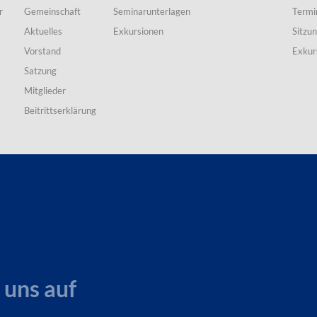
r
Gemeinschaft
Seminarunterlagen
Termi
Aktuelles
Exkursionen
Sitzu
Vorstand
Exkur
Satzung
Mitglieder
Beitrittserklärung
 uns auf