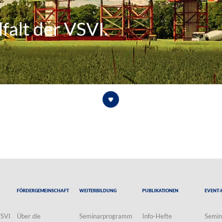
falt der VSVI.
Fördergemeinschaft
Weiterbildung
Publikationen
Event-
VSVI
Über die
Seminarprogramm
Info-Hefte
Semin