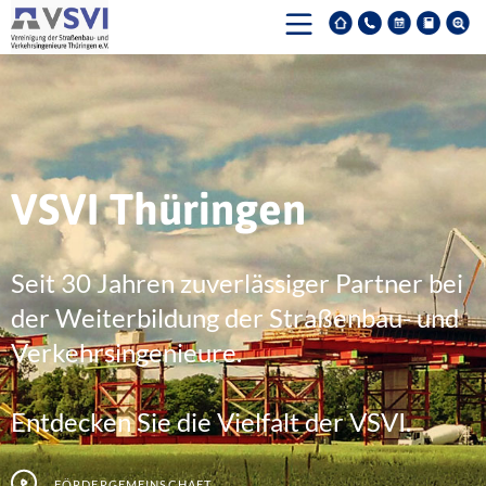
VSVI Thüringen
Seit 30 Jahren zuverlässiger Partner bei
der Weiterbildung der Straßenbau- und
Verkehrsingenieure.
Entdecken Sie die Vielfalt der VSVI.
Fördergemeinschaft