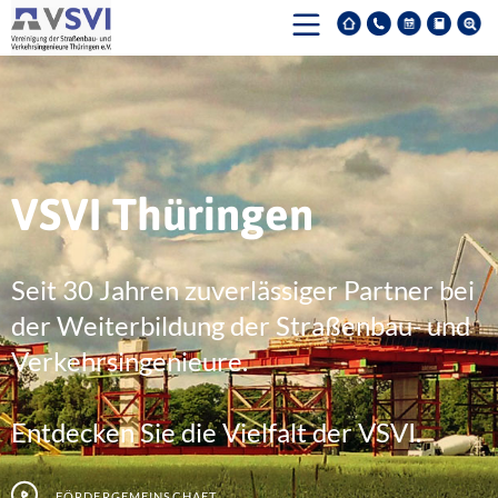
VSVI Thüringen
Seit 30 Jahren zuverlässiger Partner bei
der Weiterbildung der Straßenbau- und
Verkehrsingenieure.
Entdecken Sie die Vielfalt der VSVI.
Fördergemeinschaft