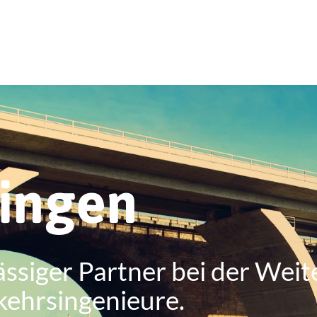
ringen
ässiger Partner bei der Weit
kehrsingenieure.