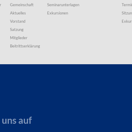
r
Gemeinschaft
Seminarunterlagen
Termi
Aktuelles
Exkursionen
Sitzu
Vorstand
Exkur
Satzung
Mitglieder
Beitrittserklärung
 uns auf