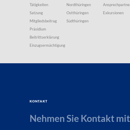
Tätigkeiten
Nordthüringen
Ansprechpartne
Satzung
Ostthüringen
Exkursionen
Mitgliedsbeitrag
Südthüringen
Präsidium
Beitrittserklärung
Einzugsermächtigung
Kontakt
Nehmen Sie Kontakt mit