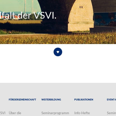
falt der VSVI.
Fördergemeinschaft
Weiterbildung
Publikationen
Event-
VSVI
Über die
Seminarprogramm
Info-Hefte
Semin