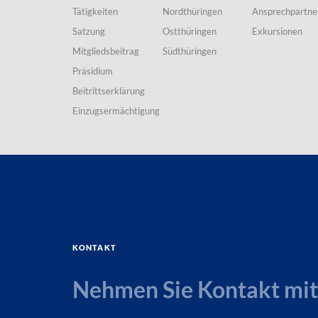
Tätigkeiten
Nordthüringen
Ansprechpartne
Satzung
Ostthüringen
Exkursionen
Mitgliedsbeitrag
Südthüringen
Präsidium
Beitrittserklärung
Einzugsermächtigung
Kontakt
Nehmen Sie Kontakt mit