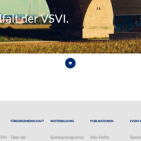
falt der VSVI.
Fördergemeinschaft
Weiterbildung
Publikationen
Event-
VSVI
Über die
Seminarprogramm
Info-Hefte
Semin