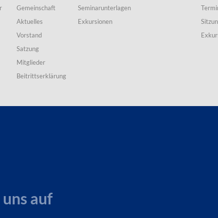
r
Gemeinschaft
Seminarunterlagen
Termi
Aktuelles
Exkursionen
Sitzu
Vorstand
Exkur
Satzung
Mitglieder
Beitrittserklärung
 uns auf