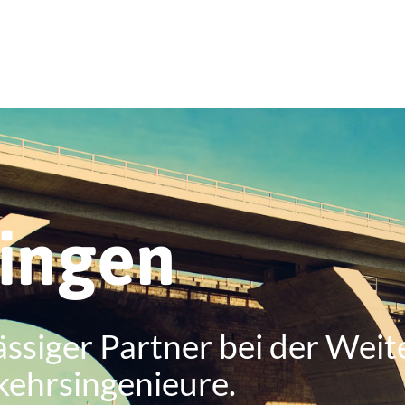
ringen
ässiger Partner bei der Weit
kehrsingenieure.