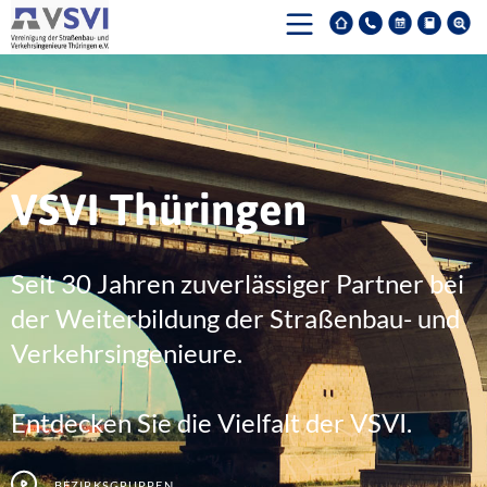
VSVI Thüringen
Seit 30 Jahren zuverlässiger Partner bei
der Weiterbildung der Straßenbau- und
Verkehrsingenieure.
Entdecken Sie die Vielfalt der VSVI.
Bezirksgruppen