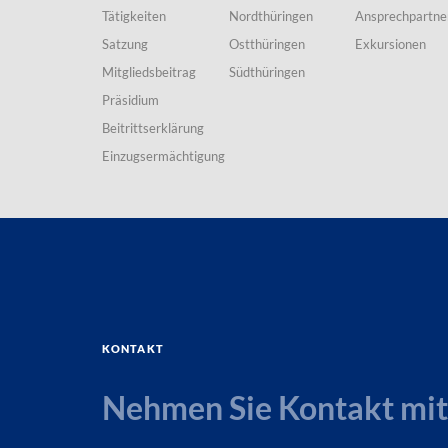
Tätigkeiten
Nordthüringen
Ansprechpartne
Satzung
Ostthüringen
Exkursionen
Mitgliedsbeitrag
Südthüringen
Präsidium
Beitrittserklärung
Einzugsermächtigung
Kontakt
Nehmen Sie Kontakt mit