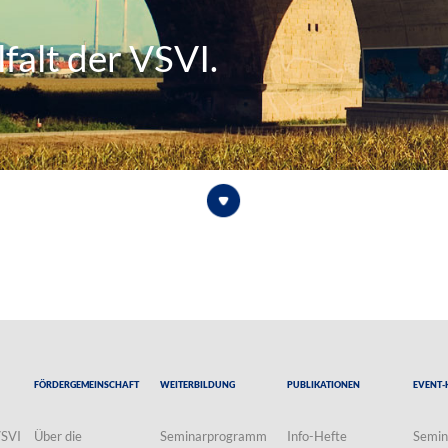
falt der VSVI.
Fördergemeinschaft
Weiterbildung
Publikationen
Event-
VSVI
Über die
Seminarprogramm
Info-Hefte
Semin