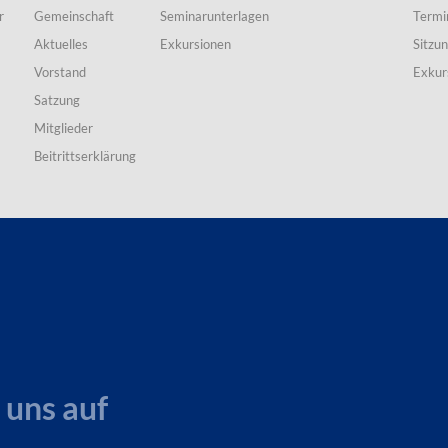
r
Gemeinschaft
Seminarunterlagen
Termi
Aktuelles
Exkursionen
Sitzu
Vorstand
Exkur
Satzung
Mitglieder
Beitrittserklärung
 uns auf