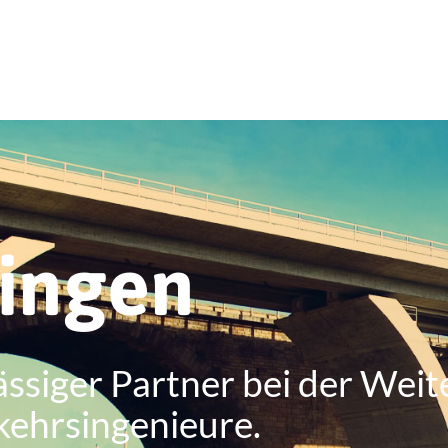
ringen
ässiger Partner bei der Weit
kehrsingenieure.