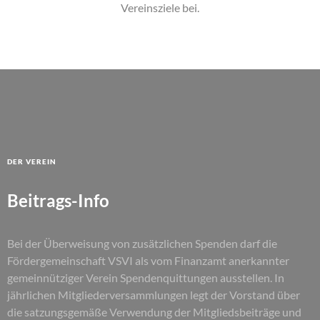
Vereinsziele bei.
Der Verein
Beitrags-Info
Bei der Überweisung von zusätzlichen Spenden darf die
Fördergemeinschaft VSVI als vom Finanzamt anerkannter
gemeinnütziger Verein Spendenquittungen ausstellen. In
jährlichen Mitgliederversammlungen legt der Vorstand über
die satzungsgemäße Verwendung der Mitgliedsbeiträge und