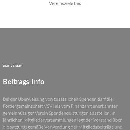
Vereinsziele bei.
Der Verein
Beitrags-Info
Bei der Überweisung von zusätzlichen Spenden darf die
Fördergemeinschaft VSVI als vom Finanzamt anerkannter
gemeinnütziger Verein Spendenquittungen ausstellen. In
jährlichen Mitgliederversammlungen legt der Vorstand über
die satzungsgemäße Verwendung der Mitgliedsbeiträge und