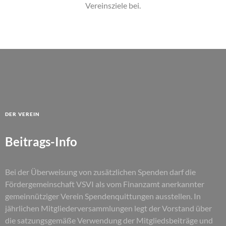
Vereinsziele bei.
Der Verein
Beitrags-Info
Bei der Überweisung von zusätzlichen Spenden darf die
Fördergemeinschaft VSVI als vom Finanzamt anerkannter
gemeinnütziger Verein Spendenquittungen ausstellen. In
jährlichen Mitgliederversammlungen legt der Vorstand über
die satzungsgemäße Verwendung der Mitgliedsbeiträge und