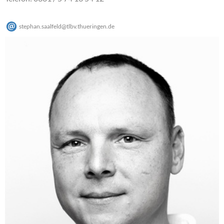
stephan.saalfeld
@
tlbv.thueringen
.
de