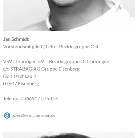
Jan Schmidt
Vorstandsmitglied / Leiter Bezirksgruppe Ost
VSVI Thüringen e.V. – Bezirksgruppe Ostthüringen
c/o STRABAG AG Gruppe Eisenberg
Donitzschkau 2
07607 Eisenberg
Telefon: 036691 / 5758 54
bg-ost
@
vsvi-thueringen
.
de