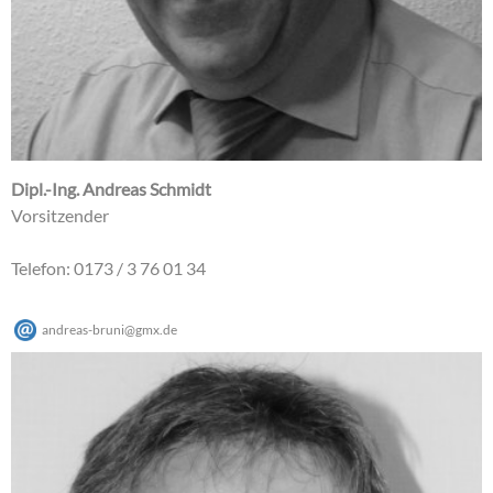
Dipl.-Ing. Andreas Schmidt
Vorsitzender
Telefon: 0173 / 3 76 01 34
andreas-bruni
@
gmx
.
de