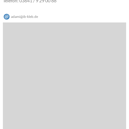
Telefon: 03641 / 9 29 00 88
adami
@
ib-kleb
.
de