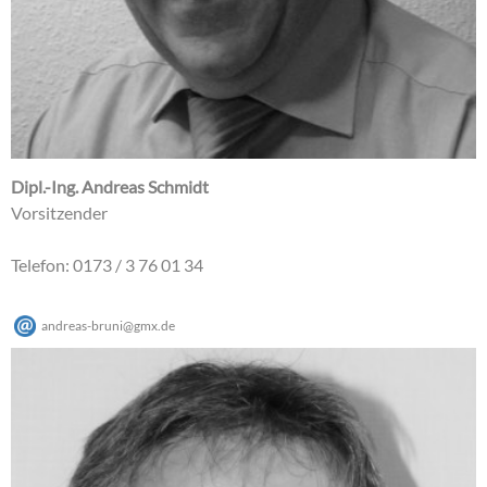
Dipl.-Ing. Andreas Schmidt
Vorsitzender
Telefon: 0173 / 3 76 01 34
andreas-bruni
@
gmx
.
de