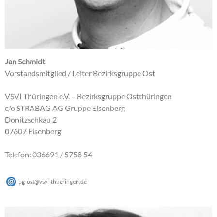
Jan Schmidt
Vorstandsmitglied / Leiter Bezirksgruppe Ost
VSVI Thüringen e.V. – Bezirksgruppe Ostthüringen
c/o STRABAG AG Gruppe Eisenberg
Donitzschkau 2
07607 Eisenberg
Telefon: 036691 / 5758 54
bg-ost
@
vsvi-thueringen
.
de