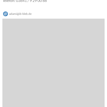
Telefon: 03641 / 9 29 00 88
adami
@
ib-kleb
.
de