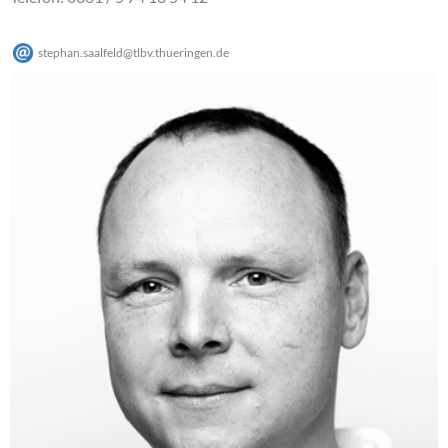
stephan.saalfeld
@
tlbv.thueringen
.
de