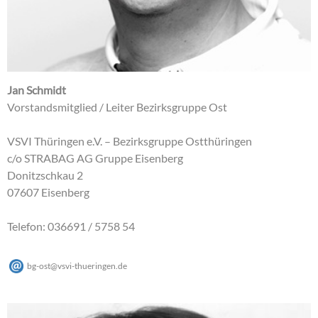
Jan Schmidt
Vorstandsmitglied / Leiter Bezirksgruppe Ost
VSVI Thüringen e.V. – Bezirksgruppe Ostthüringen
c/o STRABAG AG Gruppe Eisenberg
Donitzschkau 2
07607 Eisenberg
Telefon: 036691 / 5758 54
bg-ost
@
vsvi-thueringen
.
de