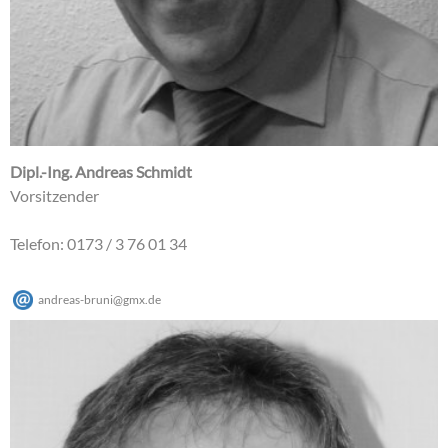
Dipl.-Ing. Andreas Schmidt
Vorsitzender
Telefon: 0173 / 3 76 01 34
andreas-bruni
@
gmx
.
de