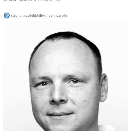
stephan.saalfeld
@
tlbv.thueringen
.
de