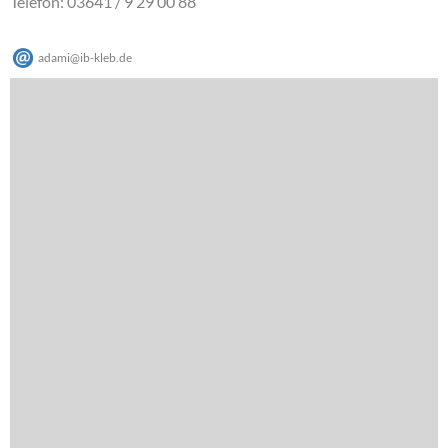
Telefon: 03641 / 9 29 00 88
adami
@
ib-kleb
.
de