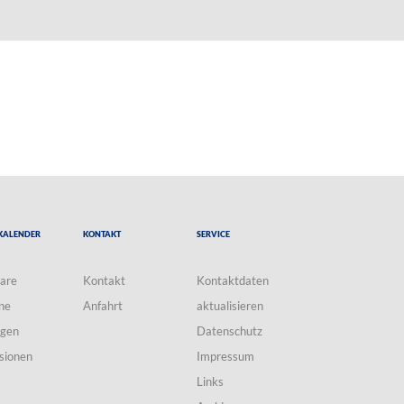
Kalender
Kontakt
Service
are
Kontakt
Kontaktdaten
ne
Anfahrt
aktualisieren
ngen
Datenschutz
sionen
Impressum
Links