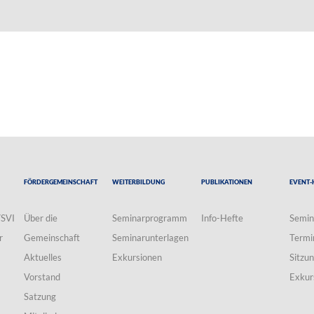
Fördergemeinschaft
Weiterbildung
Publikationen
Event-
VSVI
Über die
Seminarprogramm
Info-Hefte
Semin
r
Gemeinschaft
Seminarunterlagen
Termi
Aktuelles
Exkursionen
Sitzu
Vorstand
Exkur
Satzung