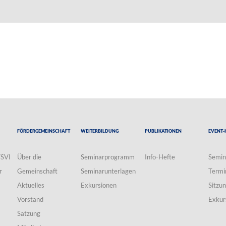
Fördergemeinschaft
Weiterbildung
Publikationen
Event-
VSVI
Über die
Seminarprogramm
Info-Hefte
Semin
r
Gemeinschaft
Seminarunterlagen
Termi
Aktuelles
Exkursionen
Sitzu
Vorstand
Exkur
Satzung