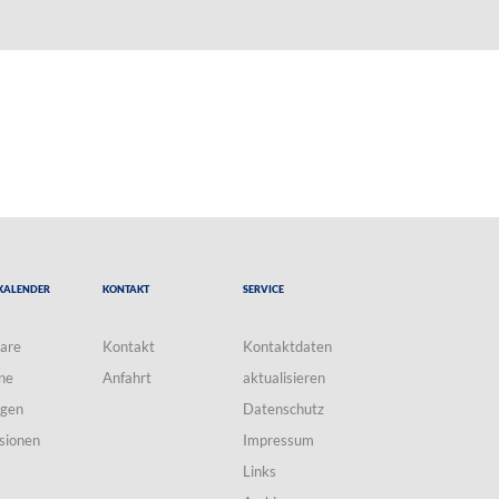
Kalender
Kontakt
Service
are
Kontakt
Kontaktdaten
ne
Anfahrt
aktualisieren
ngen
Datenschutz
sionen
Impressum
Links