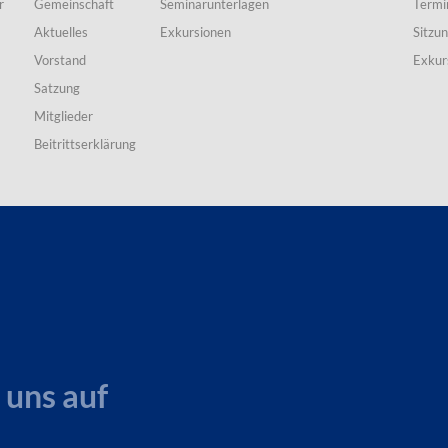
r
Gemeinschaft
Seminarunterlagen
Termi
Aktuelles
Exkursionen
Sitzu
Vorstand
Exkur
Satzung
Mitglieder
Beitrittserklärung
 uns auf