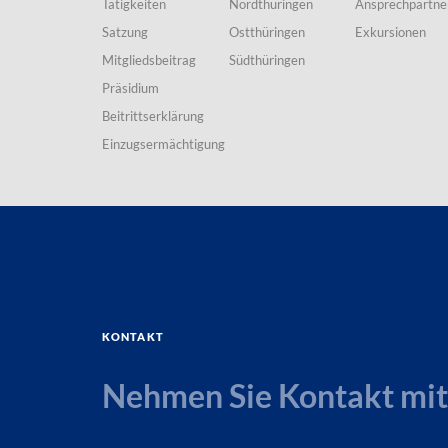
Tätigkeiten
Nordthüringen
Ansprechpartne
Satzung
Ostthüringen
Exkursionen
Mitgliedsbeitrag
Südthüringen
Präsidium
Beitrittserklärung
Einzugsermächtigung
Kontakt
Nehmen Sie Kontakt mit