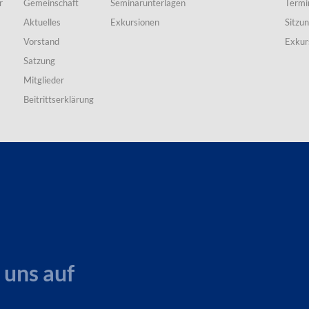
r
Gemeinschaft
Seminarunterlagen
Termi
Aktuelles
Exkursionen
Sitzu
Vorstand
Exkur
Satzung
Mitglieder
Beitrittserklärung
 uns auf