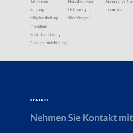
Tätigkeiten
Nordthüringen
Ansprechpartne
Satzung
Ostthüringen
Exkursionen
Mitgliedsbeitrag
Südthüringen
Präsidium
Beitrittserklärung
Einzugsermächtigung
Kontakt
Nehmen Sie Kontakt mit