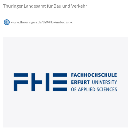
Thüringer Landesamt für Bau und Verkehr
www.thueringen.de/th9/tlbv/index.aspx