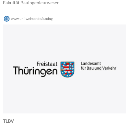
Fakultät Bauingenieurwesen
www.uni-weimar.de/bauing
TLBV