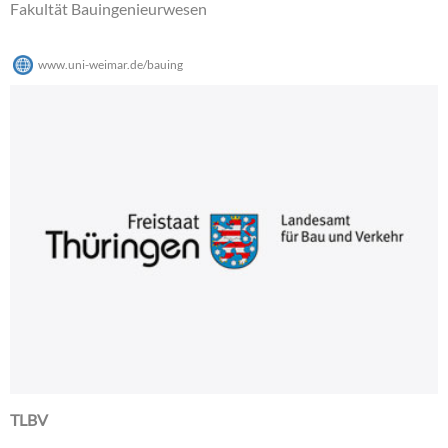
Fakultät Bauingenieurwesen
www.uni-weimar.de/bauing
TLBV