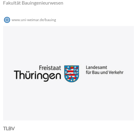
Fakultät Bauingenieurwesen
www.uni-weimar.de/bauing
TLBV