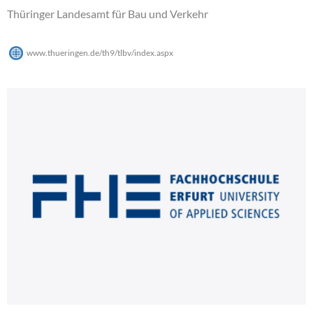
Thüringer Landesamt für Bau und Verkehr
www.thueringen.de/th9/tlbv/index.aspx