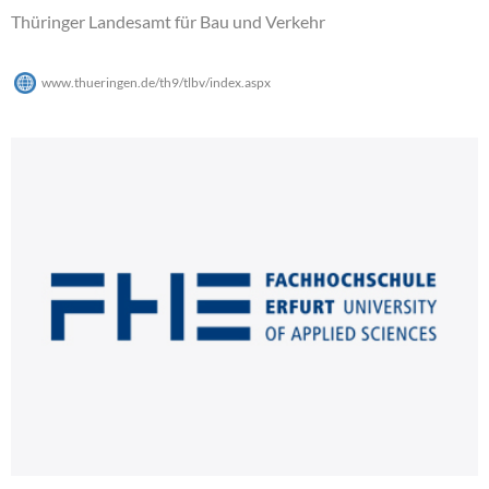
Thüringer Landesamt für Bau und Verkehr
www.thueringen.de/th9/tlbv/index.aspx