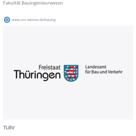
Fakultät Bauingenieurwesen
www.uni-weimar.de/bauing
TLBV