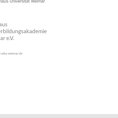
aus
rbildungsakademie
r e.V.
.wba-weimar.de