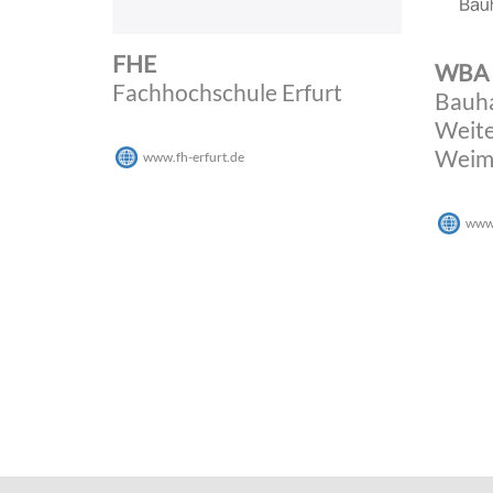
FHE
WBA
Fachhochschule Erfurt
Bauh
Weite
Weima
www.fh-erfurt.de
www