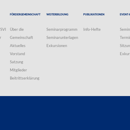
Fördergemeinschaft
Weiterbildung
Publikationen
Event-
VSVI
Über die
Seminarprogramm
Info-Hefte
Semin
r
Gemeinschaft
Seminarunterlagen
Termi
Aktuelles
Exkursionen
Sitzu
Vorstand
Exkur
Satzung
Mitglieder
Beitrittserklärung