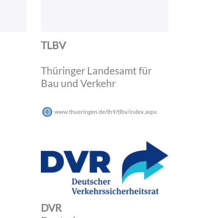
TLBV
Thüringer Landesamt für
Bau und Verkehr
www.thueringen.de/th9/tlbv/index.aspx
DVR