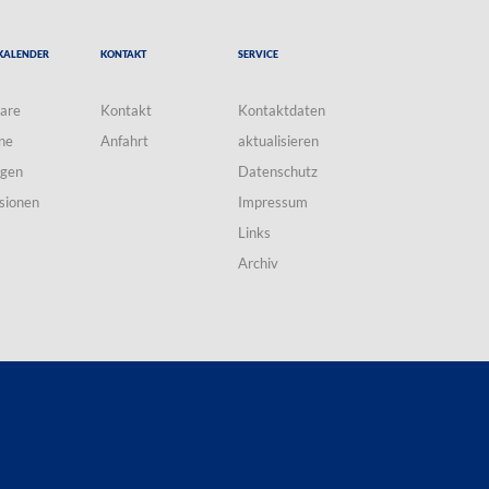
Kalender
Kontakt
Service
are
Kontakt
Kontaktdaten
ne
Anfahrt
aktualisieren
ngen
Datenschutz
sionen
Impressum
Links
Archiv