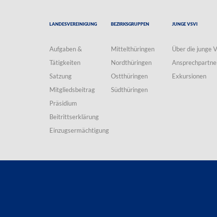
Landesvereinigung
Bezirksgruppen
Junge VSVI
Aufgaben &
Mittelthüringen
Über die junge 
Tätigkeiten
Nordthüringen
Ansprechpartne
Satzung
Ostthüringen
Exkursionen
Mitgliedsbeitrag
Südthüringen
Präsidium
Beitrittserklärung
Einzugsermächtigung