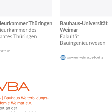
ieurkammer Thüringen
Bauhaus-Universität
ieurkammer des
Weimar
taates Thüringen
Fakultät
Bauingenieurwesen
ikth.de
www.uni-weimar.de/bauing