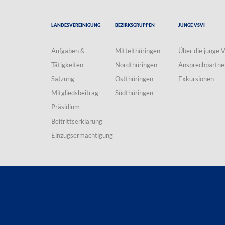
Landesvereinigung
Bezirksgruppen
Junge VSVI
Aufgaben &
Mittelthüringen
Über die junge 
Tätigkeiten
Nordthüringen
Ansprechpartne
Satzung
Ostthüringen
Exkursionen
Mitgliedsbeitrag
Südthüringen
Präsidium
Beitrittserklärung
Einzugsermächtigung