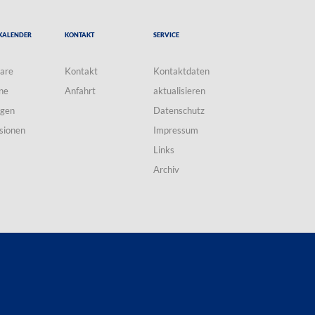
Kalender
Kontakt
Service
are
Kontakt
Kontaktdaten
ne
Anfahrt
aktualisieren
ngen
Datenschutz
sionen
Impressum
Links
Archiv