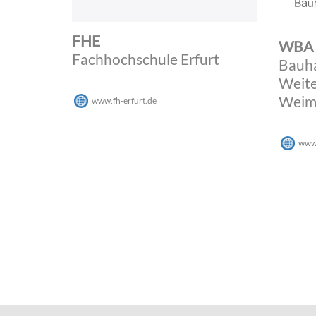
FHE
WBA
Fachhochschule Erfurt
Bauh
Weite
Weima
www.fh-erfurt.de
www