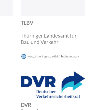
TLBV
Thüringer Landesamt für
Bau und Verkehr
www.thueringen.de/th9/tlbv/index.aspx
DVR