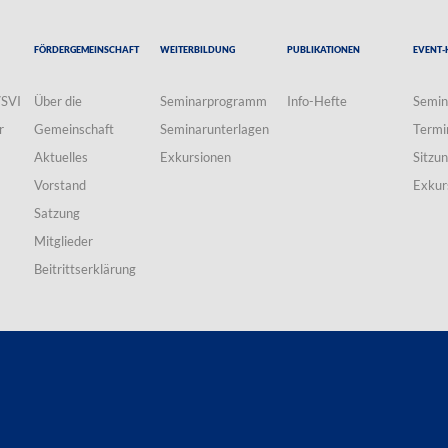
Fördergemeinschaft
Weiterbildung
Publikationen
Event-
VSVI
Über die
Seminarprogramm
Info-Hefte
Semin
r
Gemeinschaft
Seminarunterlagen
Termi
Aktuelles
Exkursionen
Sitzu
Vorstand
Exkur
Satzung
Mitglieder
Beitrittserklärung