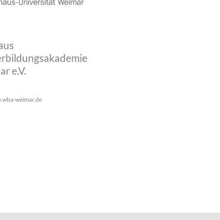
aus
rbildungsakademie
r e.V.
.wba-weimar.de