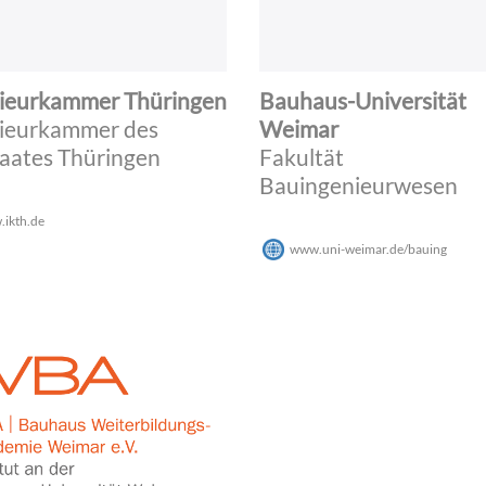
ieurkammer Thüringen
Bauhaus-Universität
ieurkammer des
Weimar
taates Thüringen
Fakultät
Bauingenieurwesen
ikth.de
www.uni-weimar.de/bauing