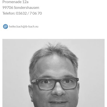
Promenade 12a
99706 Sondershausen
Telefon: 03632 / 7 06 70
heike.bach
@
ib-bach
.
eu