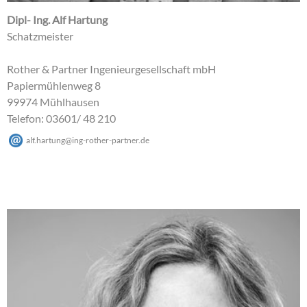
Dipl- Ing. Alf Hartung
Schatzmeister
Rother & Partner Ingenieurgesellschaft mbH
Papiermühlenweg 8
99974 Mühlhausen
Telefon: 03601/ 48 210
alf.hartung
@
ing-rother-partner
.
de