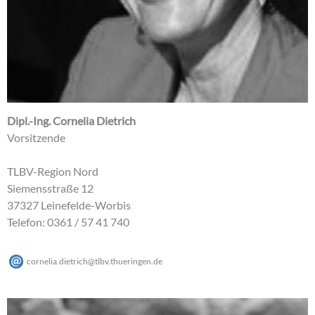
Dipl.-Ing. Cornelia Dietrich
Vorsitzende
TLBV-Region Nord
Siemensstraße 12
37327 Leinefelde-Worbis
Telefon: 0361 / 57 41 740
cornelia.dietrich
@
tlbv.thueringen
.
de