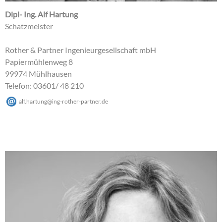
Dipl- Ing. Alf Hartung
Schatzmeister
Rother & Partner Ingenieurgesellschaft mbH
Papiermühlenweg 8
99974 Mühlhausen
Telefon: 03601/ 48 210
alf.hartung
@
ing-rother-partner
.
de