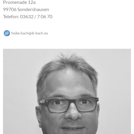
Promenade 12a
99706 Sondershausen
Telefon: 03632 / 7 06 70
heike.bach
@
ib-bach
.
eu