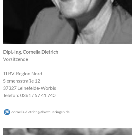
Dipl.-Ing. Cornelia Dietrich
Vorsitzende
TLBV-Region Nord
Siemensstraße 12
37327 Leinefelde-Worbis
Telefon: 0361 / 57 41 740
cornelia.dietrich
@
tlbv.thueringen
.
de